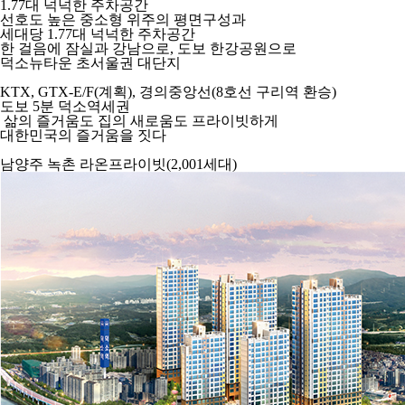
1.77대 넉넉한 주차공간
선호도 높은 중소형 위주의 평면구성과
세대당 1.77대 넉넉한 주차공간
한 걸음에 잠실과 강남으로, 도보 한강공원으로
덕소뉴타운 초서울권 대단지
KTX, GTX-E/F
(계획)
, 경의중앙선(8호선 구리역 환승)
도보 5분 덕소역세권
삶의 즐거움도 집의 새로움도 프라이빗하게
대한민국의 즐거움을 짓다
남양주 녹촌 라온프라이빗
(2,001세대)