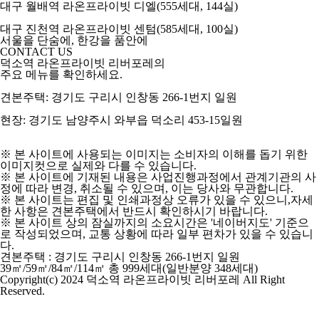
대구 월배역 라온프라이빗 디엘
(555세대, 144실)
대구 진천역 라온프라이빗 센텀
(585세대, 100실)
서울을 단숨에, 한강을 품안에
CONTACT US
덕소역 라온프라이빗 리버포레의
주요 메뉴를 확인하세요.
견본주택:
경기도 구리시 인창동 266-1번지 일원
현장:
경기도 남양주시 와부읍 덕소리 453-15일원
※ 본 사이트에 사용되는 이미지는 소비자의 이해를 돕기 위한
이미지컷으로 실제와 다를 수 있습니다.
※ 본 사이트에 기재된 내용은 사업진행과정에서 관계기관의 사
정에 따라 변경, 취소될 수 있으며, 이는 당사와 무관합니다.
※ 본 사이트는 편집 및 인쇄과정상 오류가 있을 수 있으니,자세
한 사항은 견본주택에서 반드시 확인하시기 바랍니다.
※ 본 사이트 상의 잠실까지의 소요시간은 '네이버지도' 기준으
로 작성되었으며, 교통 상황에 따라 일부 편차가 있을 수 있습니
다.
견본주택 : 경기도 구리시 인창동 266-1번지 일원
39㎡/59㎡/84㎡/114㎡ 총 999세대(일반분양 348세대)
Copyright(c) 2024 덕소역 라온프라이빗 리버포레 All Right
Reserved.