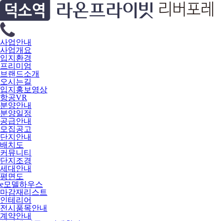
사업안내
사업개요
입지환경
프리미엄
브랜드소개
오시는길
입지홍보영상
항공VR
분양안내
분양일정
공급안내
모집공고
단지안내
배치도
커뮤니티
단지조경
세대안내
평면도
e모델하우스
마감재리스트
인테리어
전시품목안내
계약안내