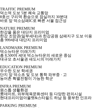
TRAFFIC PREMIUM
덕소역 도보 5분 쾌속 교통망
8호선 구리역 환승으로 잠실까지 30분대
바로 앞 덕소삼패IC로 빠른 서울 접근성
NATURE PREMIUM
한강을 품은 대단지 프리미엄
한강 조망권
(일부세대)
과 한강공원 삼패지구 도보 이용
총 999세대 대단지 프리미엄
LANDMARK PREMIUM
덕소뉴타운 미래가치
총 8,500여 세대 덕소뉴타운의 새로운 중심
대규모 초서울권 새도시의 미래가치
EDUCATION PREMIUM
우수한 도보 학세권
단지 앞 덕소초 및 도보 통학 와부중 · 고
농어촌 특별전형이 가능한 학군
INFRA PREMIUM
원스톱 생활환경
롯데마트, 와부체육문화센터 등 다양한 편의시설
현대프리미엄아울렛&스타필드 하남 등 풍부한 인프라
PARKING PREMIUM