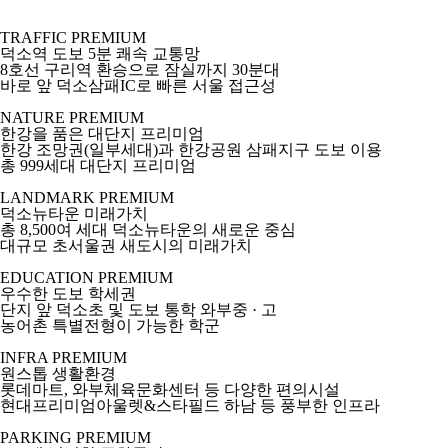
TRAFFIC PREMIUM
덕소역 도보 5분 쾌속 교통망
8호선 구리역 환승으로 잠실까지 30분대
바로 앞 덕소삼패IC로 빠른 서울 접근성
NATURE PREMIUM
한강을 품은 대단지 프리미엄
한강 조망권
(일부세대)
과 한강공원 삼패지구 도보 이용
총 999세대 대단지 프리미엄
LANDMARK PREMIUM
덕소뉴타운 미래가치
총 8,500여 세대 덕소뉴타운의 새로운 중심
대규모 초서울권 새도시의 미래가치
EDUCATION PREMIUM
우수한 도보 학세권
단지 앞 덕소초 및 도보 통학 와부중 · 고
농어촌 특별전형이 가능한 학군
INFRA PREMIUM
원스톱 생활환경
롯데마트, 와부체육문화센터 등 다양한 편의시설
현대프리미엄아울렛&스타필드 하남 등 풍부한 인프라
PARKING PREMIUM