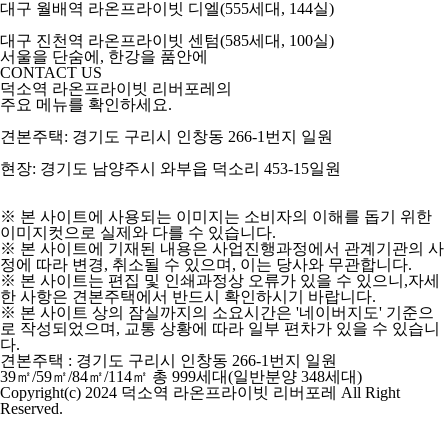
대구 월배역 라온프라이빗 디엘
(555세대, 144실)
대구 진천역 라온프라이빗 센텀
(585세대, 100실)
서울을 단숨에, 한강을 품안에
CONTACT US
덕소역 라온프라이빗 리버포레의
주요 메뉴를 확인하세요.
견본주택:
경기도 구리시 인창동 266-1번지 일원
현장:
경기도 남양주시 와부읍 덕소리 453-15일원
※ 본 사이트에 사용되는 이미지는 소비자의 이해를 돕기 위한
이미지컷으로 실제와 다를 수 있습니다.
※ 본 사이트에 기재된 내용은 사업진행과정에서 관계기관의 사
정에 따라 변경, 취소될 수 있으며, 이는 당사와 무관합니다.
※ 본 사이트는 편집 및 인쇄과정상 오류가 있을 수 있으니,자세
한 사항은 견본주택에서 반드시 확인하시기 바랍니다.
※ 본 사이트 상의 잠실까지의 소요시간은 '네이버지도' 기준으
로 작성되었으며, 교통 상황에 따라 일부 편차가 있을 수 있습니
다.
견본주택 : 경기도 구리시 인창동 266-1번지 일원
39㎡/59㎡/84㎡/114㎡ 총 999세대(일반분양 348세대)
Copyright(c) 2024 덕소역 라온프라이빗 리버포레 All Right
Reserved.