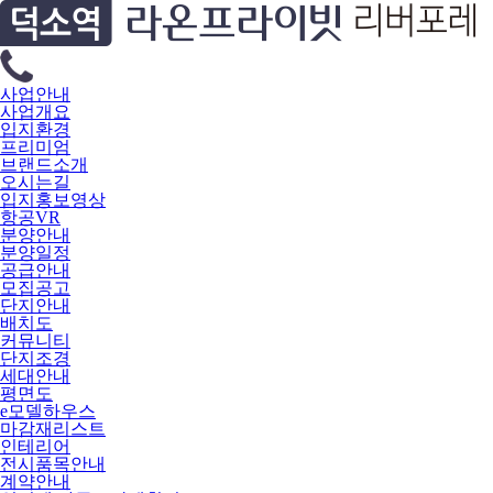
사업안내
사업개요
입지환경
프리미엄
브랜드소개
오시는길
입지홍보영상
항공VR
분양안내
분양일정
공급안내
모집공고
단지안내
배치도
커뮤니티
단지조경
세대안내
평면도
e모델하우스
마감재리스트
인테리어
전시품목안내
계약안내