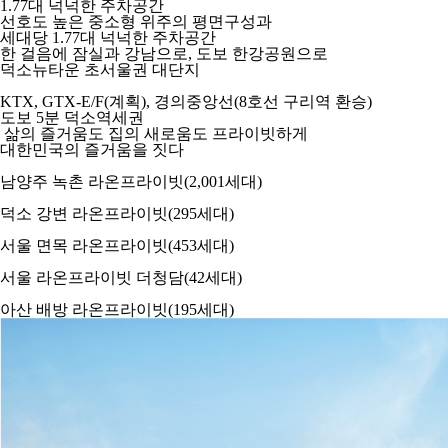
1.77대 넉넉한 주차공간
선호도 높은 중소형 위주의 평면구성과
세대당 1.77대 넉넉한 주차공간
한 걸음에 잠실과 강남으로, 도보 한강공원으로
덕소뉴타운 초서울권 대단지
KTX, GTX-E/F
(계획)
, 경의중앙선(8호선 구리역 환승)
도보 5분 덕소역세권
삶의 즐거움도 집의 새로움도 프라이빗하게
대한민국의 즐거움을 짓다
남양주 녹촌 라온프라이빗
(2,001세대)
덕소 강변 라온프라이빗
(295세대)
서울 면목 라온프라이빗
(453세대)
서울 라온프라이빗 더청담
(42세대)
아산 배방 라온프라이빗
(195세대)